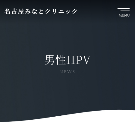
MENU
男性HPV
NEWS