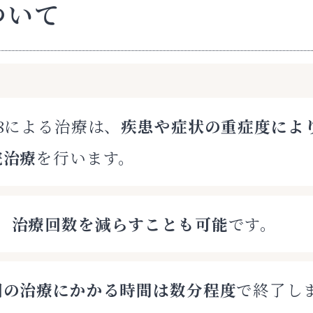
ついて
8による治療は、
疾患や症状の重症度によ
院治療
を行います。
、
治療回数を減らすことも可能
です。
回の治療にかかる時間は数分程度
で終了し