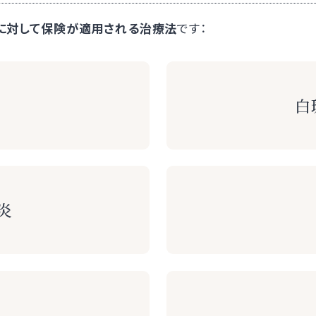
に対して保険が適用される治療法
です：
白
炎