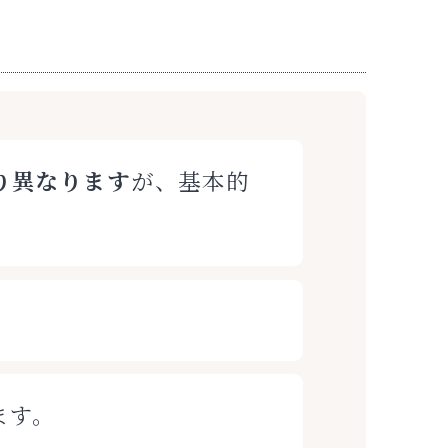
り異なります
が、基本的
ます。