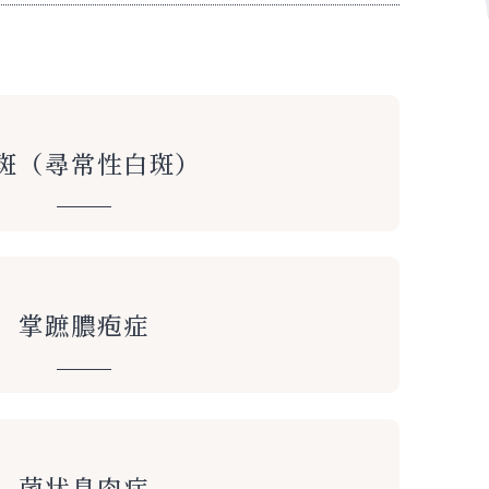
斑（尋常性白斑）
掌蹠膿疱症
菌状息肉症