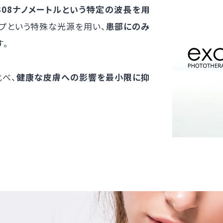
）は、308ナノメートルという特定の波長を用
ンプという特殊な光源を用い、
患部にのみ
す。
比べ、
健康な皮膚への影響を最小限に抑