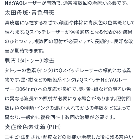
Nd:YAGレーザー
が有効で、通常複数回の治療が必要です。
太田母斑・青色母斑
真皮層に存在するあざで、顔面や体幹に青灰色の色素斑として
現れます。Qスイッチレーザーが保険適応となる代表的な疾患
のひとつです。複数回の照射が必要ですが、長期的に良好な改
善が期待できます。
刺青（タトゥー）除去
タトゥーの色素（インク）はQスイッチレーザーの標的となる異
物です。黒・紺などの暗色系インクはQスイッチNd:YAGレー
ザー（1064nm）への反応が良好で、赤・黄・緑などの明るい色
は異なる波長での照射が必要になる場合があります。照射回
数は色の種類・インクの濃さ・入れてからの年数などによって
異なり、一般的に複数回〜十数回の治療が必要です。
炎症後色素沈着（PIH）
ニキビ・虫刺され・湿疹などの炎症が治癒した後に残る茶色い