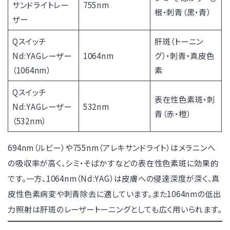
サンドライトレー
755nm
根・刺青（黒・青）
ザー
Qスイッチ
肝斑（トーニン
Nd:YAGレーザー
1064nm
グ）・刺青・真皮色
（1064nm）
素
Qスイッチ
表在性色素斑・刺
Nd:YAGレーザー
532nm
青（赤・橙）
（532nm）
694nm（ルビー）や755nm（アレキサンドライト）はメラニンへ
の吸収率が高く、シミ・そばかすなどの表在性色素斑に効果的
です。一方、1064nm（Nd:YAG）は皮膚への侵達深度が深く、真
皮性色素病変や刺青除去に適しています。また1064nmの低出
力照射は肝斑のレーザートーニングとしても広く用いられます。