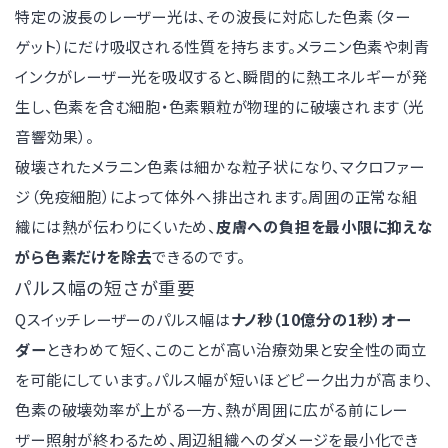
特定の波長のレーザー光は、その波長に対応した色素（ター
ゲット）にだけ吸収される性質を持ちます。メラニン色素や刺青
インクがレーザー光を吸収すると、瞬間的に熱エネルギーが発
生し、色素を含む細胞・色素顆粒が物理的に破壊されます（光
音響効果）。
破壊されたメラニン色素は細かな粒子状になり、マクロファー
ジ（免疫細胞）によって体外へ排出されます。周囲の正常な組
織には熱が伝わりにくいため、
皮膚への負担を最小限に抑えな
がら色素だけを除去
できるのです。
パルス幅の短さが重要
Qスイッチレーザーのパルス幅は
ナノ秒（10億分の1秒）オー
ダー
ときわめて短く、このことが高い治療効果と安全性の両立
を可能にしています。パルス幅が短いほどピーク出力が高まり、
色素の破壊効率が上がる一方、熱が周囲に広がる前にレー
ザー照射が終わるため、周辺組織へのダメージを最小化でき