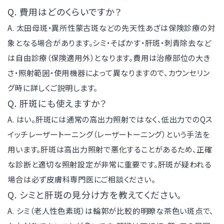
Q. 費用はどのくらいですか？
A. 太田母斑・異所性蒙古斑などの先天性あざは保険診療の対
象となる場合があります。シミ・そばかす・肝斑・刺青除去など
は自由診療（保険適用外）となります。費用は治療部位の大き
さ・照射範囲・使用機器によって異なりますので、カウンセリン
グ時に詳しくご説明します。
Q. 肝斑にも使えますか？
A. はい。肝斑には通常の高出力照射ではなく、低出力でのQス
イッチレーザートーニング（レーザートーニング）という手法を
用います。肝斑は高出力照射で悪化することがあるため、正確
な診断と適切な照射設定が非常に重要です。肝斑が疑われる
場合は必ず皮膚科専門医にご相談ください。
Q. シミと肝斑の見分け方を教えてください。
A. シミ（老人性色素斑）は輪郭が比較的明瞭な茶色い斑点で、