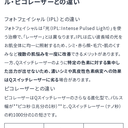
ル・ピコレーザーとの違い
フォトフェイシャル（IPL）との違い
フォトフェイシャルは「光（IPL：Intense Pulsed Light）」を使
う治療で、「レーザー」とは異なります。IPLは広い波長域の光を
お肌全体に均一に照射するため、シミ・赤ら顔・毛穴・肌のくす
みなど
複数の肌悩みを一度に改善
できるメリットがあります。
一方、Qスイッチレーザーのように
特定の色素に対する集中し
た出力が出せないため、濃いシミや真皮性色素病変への効果
はQスイッチレーザーに劣る
場合があります。
ピコレーザーとの違い
ピコレーザーはQスイッチレーザーのさらなる進化型で、パルス
幅が**ピコ秒（1兆分の1秒）**と、Qスイッチレーザー（ナノ秒）
の約1000分の1の短さです。