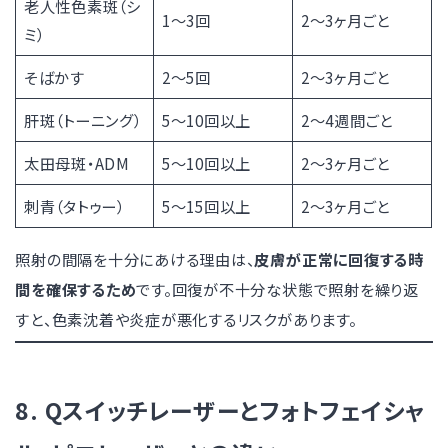
老人性色素斑（シ
1〜3回
2〜3ヶ月ごと
ミ）
そばかす
2〜5回
2〜3ヶ月ごと
肝斑（トーニング）
5〜10回以上
2〜4週間ごと
太田母斑・ADM
5〜10回以上
2〜3ヶ月ごと
刺青（タトゥー）
5〜15回以上
2〜3ヶ月ごと
照射の間隔を十分にあける理由は、
皮膚が正常に回復する時
間を確保するため
です。回復が不十分な状態で照射を繰り返
すと、色素沈着や炎症が悪化するリスクがあります。
8. Qスイッチレーザーとフォトフェイシャ