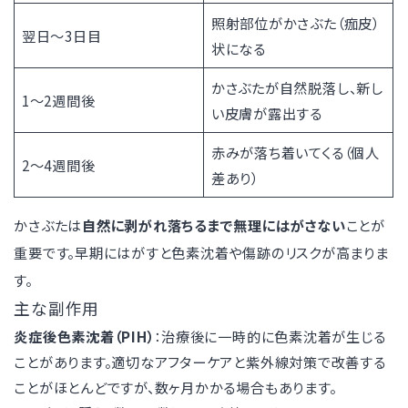
照射部位がかさぶた（痂皮）
翌日〜3日目
状になる
かさぶたが自然脱落し、新し
1〜2週間後
い皮膚が露出する
赤みが落ち着いてくる（個人
2〜4週間後
差あり）
かさぶたは
自然に剥がれ落ちるまで無理にはがさない
ことが
重要です。早期にはがすと色素沈着や傷跡のリスクが高まりま
す。
主な副作用
炎症後色素沈着（PIH）
：治療後に一時的に色素沈着が生じる
ことがあります。適切なアフターケアと紫外線対策で改善する
ことがほとんどですが、数ヶ月かかる場合もあります。