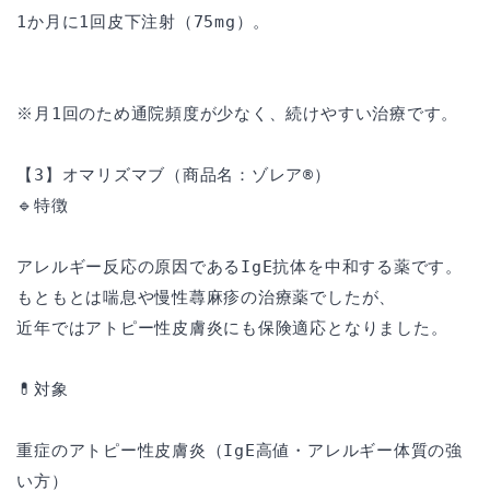
1か月に1回皮下注射（75mg）。
※月1回のため通院頻度が少なく、続けやすい治療です。
【3】オマリズマブ（商品名：ゾレア®）
🔹特徴
アレルギー反応の原因であるIgE抗体を中和する薬です。
もともとは喘息や慢性蕁麻疹の治療薬でしたが、
近年ではアトピー性皮膚炎にも保険適応となりました。
💊対象
重症のアトピー性皮膚炎（IgE高値・アレルギー体質の強
い方）