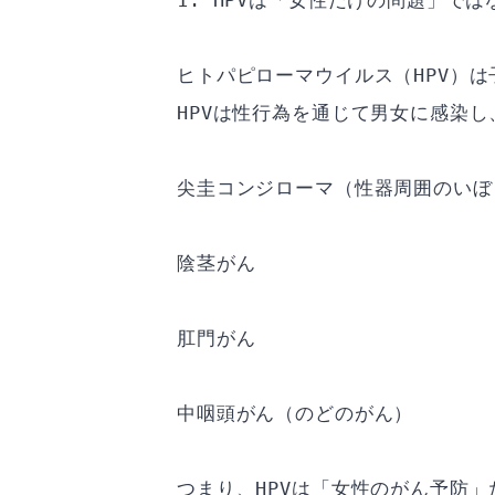
1. HPVは「女性だけの問題」では
ヒトパピローマウイルス（HPV）
HPVは性行為を通じて男女に感染
尖圭コンジローマ（性器周囲のいぼ
陰茎がん
肛門がん
中咽頭がん（のどのがん）
つまり、HPVは「女性のがん予防